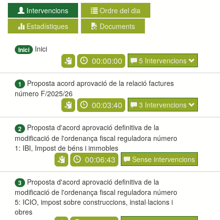
Intervencions
Ordre del dia
Estadístiques
Documents
Inici
Inici
00:00:00
5 Intervencions
Proposta acord aprovació de la relació factures
1
número F/2025/26
00:03:40
3 Intervencions
Proposta d'acord aprovació definitiva de la
2
modificació de l'ordenança fiscal reguladora número
1: IBI, Impost de béns i immobles
00:06:43
Sense intervencions
Proposta d'acord aprovació definitiva de la
3
modificació de l'ordenança fiscal reguladora número
5: ICIO, impost sobre construccions, instal·lacions i
obres