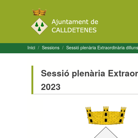
Inici
Sessions
Sessió plenària Extraordinària dillu
Sessió plenària Extraor
2023