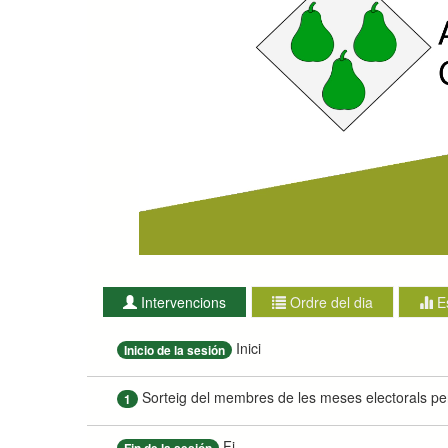
Intervencions
Ordre del dia
E
Inici
Inicio de la sesión
Sorteig del membres de les meses electorals per 
1
Fi
Fin de la sesión